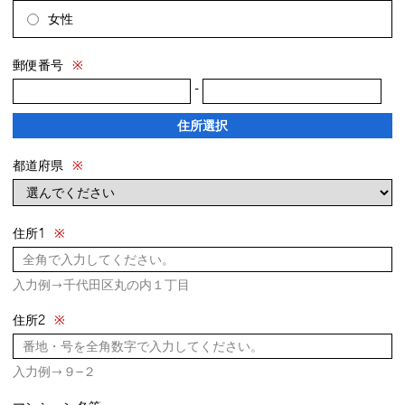
女性
郵便番号
※
-
住所選択
都道府県
※
住所1
※
入力例→千代田区丸の内１丁目
住所2
※
入力例→９−２