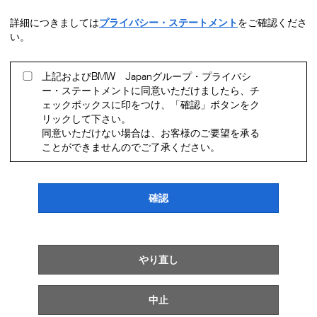
ビー・エム・ダブリュー株式会社では、お客様からお寄せいた
だいたご要望に対応したサービスのご提供のため、また商品の
詳細につきましては
プライバシー・ステートメント
をご確認くださ
ご案内や各種イベント、キャンペーンなどの開催についてのご
い。
案内のため、お客様の個人情報を、ビー・エム・ダブリュー・
ジャパン・ファイナンス株式会社及び担当の正規ディーラーと
の間で共同利用いたします。
上記およびBMW Japanグループ・プライバシ
ー・ステートメントに同意いただけましたら、チ
ェックボックスに印をつけ、「確認」ボタンをク
リックして下さい。
同意いただけない場合は、お客様のご要望を承る
ことができませんのでご了承ください。
確認
やり直し
中止