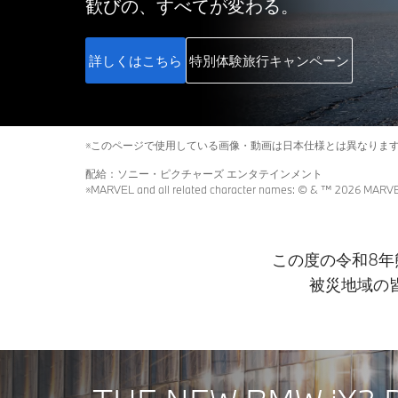
歓びの、すべてが変わる。
詳しくはこちら
特別体験旅行キャンペーン
※このページで使用している画像・動画は日本仕様とは異なりま
配給：ソニー・ピクチャーズ エンタテインメント
※MARVEL and all related character names: © & ™ 2026 MARVEL. 
この度の令和8
被災地域の