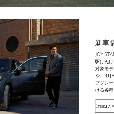
新車
JOY ST
駆けぬけ
対象モデ
や、9月
プグレー
ける各種
詳細はこ