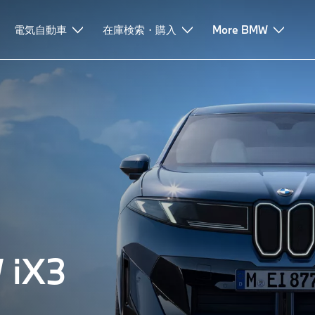
電気自動車
在庫検索・購入
More BMW
 iX3